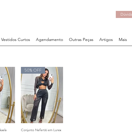
Dúvida
Vestidos Curtos
Agendamento
Outras Peças
Artigos
Mais
50% OFF
kaela
Conjunto Nefertiti em Lurex
rápida
Visualização rápida