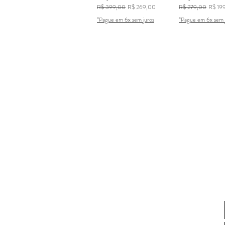
Preço normal
Preço promocional
Preço normal
Preço 
R$ 399,00
R$ 269,00
R$ 279,00
R$ 19
*Pague em 6x sem juros
*Pague em 6x sem 