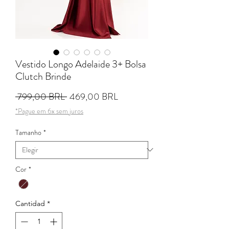
Vestido Longo Adelaide 3+ Bolsa
Clutch Brinde
Precio
Precio de oferta
 799,00 BRL 
469,00 BRL
*Pague em 6x sem juros
Tamanho
*
Cor
*
Cantidad
*