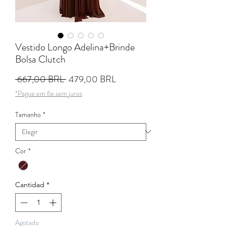
Vestido Longo Adelina+Brinde
Bolsa Clutch
Precio
Precio de oferta
 667,00 BRL 
479,00 BRL
*Pague em 6x sem juros
Tamanho
*
Cor
*
Cantidad
*
Agotado