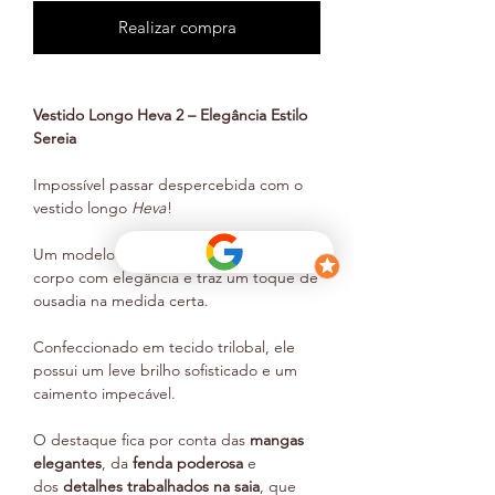
Realizar compra
Vestido Longo Heva 2 – Elegância Estilo
Sereia
Impossível passar despercebida com o
vestido longo
Heva
!
Um modelo estilo sereia que abraça o
corpo com elegância e traz um toque de
ousadia na medida certa.
Confeccionado em tecido trilobal, ele
possui um leve brilho sofisticado e um
caimento impecável.
O destaque fica por conta das
mangas
elegantes
, da
fenda poderosa
e
dos
detalhes trabalhados na saia
, que