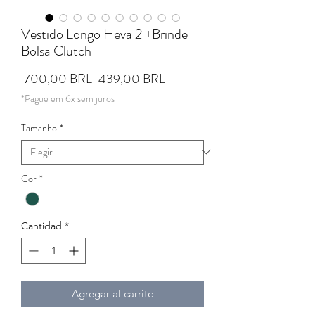
Vestido Longo Heva 2 +Brinde
Bolsa Clutch
Precio
Precio de oferta
 700,00 BRL 
439,00 BRL
*Pague em 6x sem juros
Tamanho
*
Cor
*
Cantidad
*
Agregar al carrito