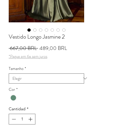
Vestido Longo Jasmine 2
Precio
Precio de oferta
 667,00 BRL 
489,00 BRL
*Pague em 6x sem juros
Tamanho
*
Cor
*
Cantidad
*