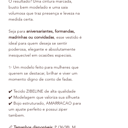
O resultado? Uma cintura marcada,
busto bem modelado e uma saia
volumosa que traz presença e leveza na
medida certa.
Seja para
aniversariantes, formandas,
madrinhas ou convidadas
, esse vestido é
ideal para quem deseja se sentir
poderosa, elegante e absolutamente
inesquecível em ocasiões especiais.
✨ Um modelo feito para mulheres que
querem se destacar, brilhar e viver um
momento digno de conto de fadas.
✔️ Tecido ZIBELINE de alta qualidade
✔️ Modelagem que valoriza sua silhueta
✔️ Bojo estruturado, AMARRACAO para
um ajuste perfeito e possui ziper
tambem.
📏
Tamanhos disponíveis:
P (36/38), M