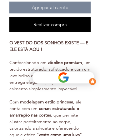
Agregar al carrito
Realizar compra
O VESTIDO DOS SONHOS EXISTE — E
ELE ESTÁ AQUI!
Confeccionado em
zibeline premium
, um
tecido estruturado, sofisticado e com um
leve brilho acetinado, esse vestido
entrega elegância, imponência e um
caimento simplesmente impecável.
Com
modelagem estilo princesa
, ele
conta com um
corset estruturado e
amarração nas costas
, que permite
ajustar perfeitamente ao corpo,
valorizando a silhueta e oferecendo
aquele efeito “
veste como uma luva
”.