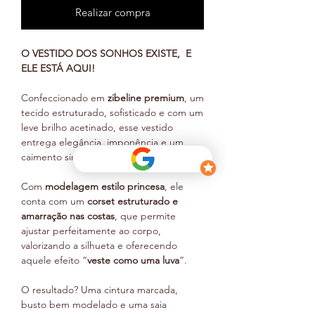
Realizar compra
O VESTIDO DOS SONHOS EXISTE, E
ELE ESTÁ AQUI!
Confeccionado em
zibeline premium
, um
tecido estruturado, sofisticado e com um
leve brilho acetinado, esse vestido
entrega elegância, imponência e um
caimento simplesmente impecável.
Com
modelagem estilo princesa
, ele
conta com um
corset estruturado e
amarração nas costas
, que permite
ajustar perfeitamente ao corpo,
valorizando a silhueta e oferecendo
aquele efeito “
veste como uma luva
”.
O resultado? Uma cintura marcada,
busto bem modelado e uma saia