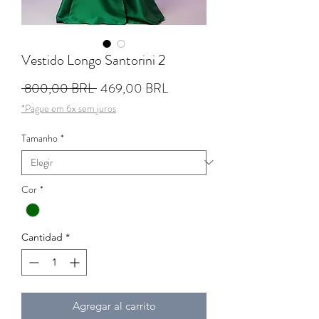
Vestido Longo Santorini 2
Precio
Precio de oferta
 800,00 BRL 
469,00 BRL
*Pague em 6x sem juros
Tamanho
*
Cor
*
Cantidad
*
Agregar al carrito