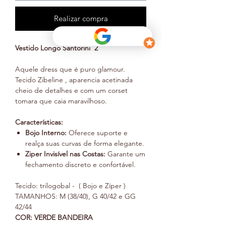
Realizar compra
Vestido Longo Santorini 2
Aquele dress que é puro glamour.
Tecido Zibeline , aparencia acetinada
cheio de detalhes e com um corset
tomara que caia maravilhoso.
Características:
Bojo Interno:
Oferece suporte e
realça suas curvas de forma elegante.
Ziper Invisível nas Costas:
Garante um
fechamento discreto e confortável.
Tecido: trilogobal - ( Bojo e Zíper )
TAMANHOS: M (38/40), G 40/42 e GG
42/44
COR: VERDE BANDEIRA