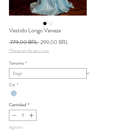
Vestido Longo Veneza
Precio
Precio de oferta
 779,00 BRL 
299,00 BRL
*Pague em 6x sem juros
Tamanho
*
Cor
*
Cantidad
*
Agotado