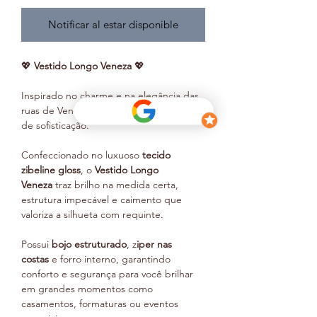
Notificar al estar disponible
💖
Vestido Longo Veneza
💖
Inspirado no charme e na elegância das
ruas de Veneza, este vestido é sinônimo
de sofisticação.
Confeccionado no luxuoso
tecido
zibeline gloss
, o
Vestido Longo
Veneza
traz brilho na medida certa,
estrutura impecável e caimento que
valoriza a silhueta com requinte.
Possui
bojo estruturado
, z
iper nas
costas
e forro interno, garantindo
conforto e segurança para você brilhar
em grandes momentos como
casamentos, formaturas ou eventos