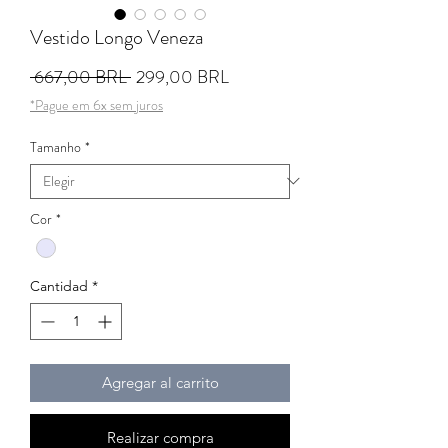
Vestido Longo Veneza
Precio
Precio de oferta
 667,00 BRL 
299,00 BRL
*Pague em 6x sem juros
Tamanho
*
Cor
*
Cantidad
*
Agregar al carrito
Realizar compra