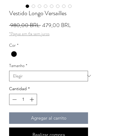
Vestido Longo Versailles
Precio
Precio de oferta
 980,00 BRL 
479,00 BRL
*Pague em 6x sem juros
Cor
*
Tamanho
*
Cantidad
*
Agregar al carrito
Realizar compra