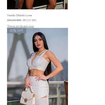
Vestido Désirée Lurex
Precio
Precio de oferta
229,00 BRL
189,00 BRL
*Pague em 6x sem juros
40% OFF