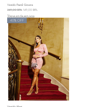
Vestido Paetê Giovana
Precio
Precio de oferta
249,00 BRL
149,00 BRL
*Pague em 6x sem juros
40% OFF
Vestido Maat