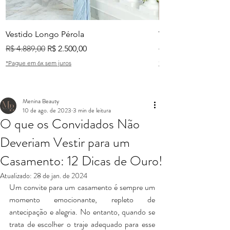
Vestido Longo Pérola
Vestido Longo Tian
Preço normal
Preço promocional
Preço normal
R$ 4.889,00
R$ 2.500,00
R$ 2.999,00
*Pague em 6x sem juros
*Pague em 6x sem juros
Menina Beauty
10 de ago. de 2023
3 min de leitura
O que os Convidados Não
Deveriam Vestir para um
Casamento: 12 Dicas de Ouro!
Atualizado:
28 de jan. de 2024
Um convite para um casamento é sempre um 
momento emocionante, repleto de 
antecipação e alegria. No entanto, quando se 
trata de escolher o traje adequado para esse 