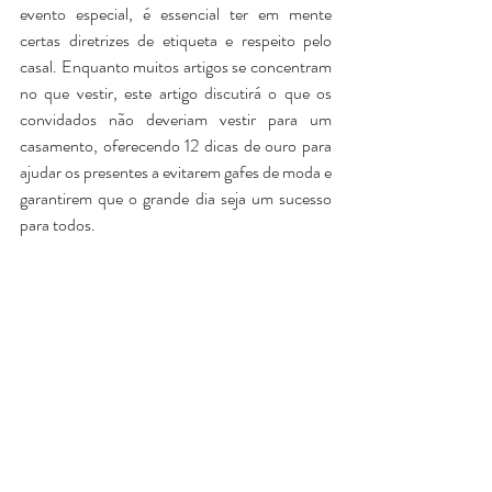
evento especial, é essencial ter em mente 
certas diretrizes de etiqueta e respeito pelo 
casal. Enquanto muitos artigos se concentram 
no que vestir, este artigo discutirá o que os 
convidados não deveriam vestir para um 
casamento, oferecendo 12 dicas de ouro para 
Bolsa Clutch Safira
Bolsa Clutch Pétala
ajudar os presentes a evitarem gafes de moda e 
Preço
Preço
R$ 179,00
R$ 199,00
garantirem que o grande dia seja um sucesso 
*Pague em 6x sem juros
*Pague em 6x sem juros
para todos.