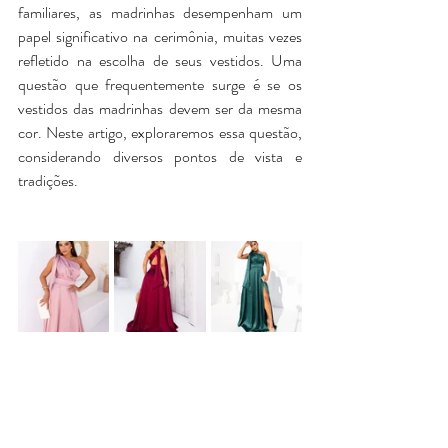
familiares, as madrinhas desempenham um 
papel significativo na cerimônia, muitas vezes 
refletido na escolha de seus vestidos. Uma 
questão que frequentemente surge é se os 
vestidos das madrinhas devem ser da mesma 
cor. Neste artigo, exploraremos essa questão, 
Bolsa Clutch Safira
Bolsa Clutch Pétala
considerando diversos pontos de vista e 
Preço
Preço
R$ 179,00
R$ 199,00
tradições.
*Pague em 6x sem juros
*Pague em 6x sem juros