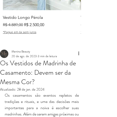
Vestido Longo Pérola
Vestido Longo Tian
Preço normal
Preço promocional
Preço normal
R$ 4.889,00
R$ 2.500,00
R$ 2.999,00
*Pague em 6x sem juros
*Pague em 6x sem juros
Menina Beauty
20 de ago. de 2023
3 min de leitura
Os Vestidos de Madrinha de
Casamento: Devem ser da
Mesma Cor?
Atualizado:
28 de jan. de 2024
Os casamentos são eventos repletos de 
tradições e rituais, e uma das decisões mais 
importantes para a noiva é escolher suas 
madrinhas. Além de serem amigas próximas ou 