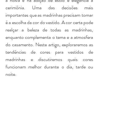
à noiva e na adição de estilo e elegância à 
cerimônia. Uma das decisões mais 
importantes que as madrinhas precisam tomar 
é a escolha da cor do vestido. A cor certa pode 
realçar a beleza de todas as madrinhas, 
enquanto complementa o tema e a atmosfera 
Bolsa Clutch Safira
Bolsa Clutch Pétala
do casamento. Neste artigo, exploraremos as 
Preço
Preço
R$ 179,00
R$ 199,00
tendências de cores para vestidos de 
*Pague em 6x sem juros
*Pague em 6x sem juros
madrinhas e discutiremos quais cores 
funcionam melhor durante o dia, tarde ou 
noite.