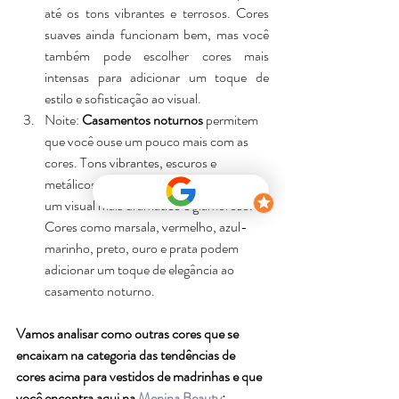
até os tons vibrantes e terrosos. Cores 
suaves ainda funcionam bem, mas você 
também pode escolher cores mais 
intensas para adicionar um toque de 
estilo e sofisticação ao visual.
Noite: 
Casamentos noturnos
 permitem 
que você ouse um pouco mais com as 
cores. Tons vibrantes, escuros e 
metálicos são ótimas escolhas para criar 
um visual mais dramático e glamoroso. 
Cores como marsala, vermelho, azul-
marinho, preto, ouro e prata podem 
adicionar um toque de elegância ao 
casamento noturno.
Vamos analisar como outras cores que se 
encaixam na categoria das tendências de 
cores acima para vestidos de madrinhas e que 
você encontra aqui na 
Menina Beauty
: