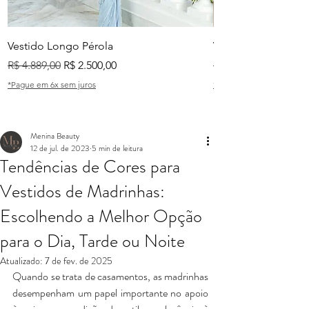
Vestido Longo Pérola
Vestido Longo Tian
Preço normal
Preço promocional
Preço normal
R$ 4.889,00
R$ 2.500,00
R$ 2.999,00
*Pague em 6x sem juros
*Pague em 6x sem juros
Menina Beauty
12 de jul. de 2023
5 min de leitura
Tendências de Cores para
Vestidos de Madrinhas:
Escolhendo a Melhor Opção
para o Dia, Tarde ou Noite
Atualizado:
7 de fev. de 2025
Quando se trata de casamentos, as madrinhas 
desempenham um papel importante no apoio 