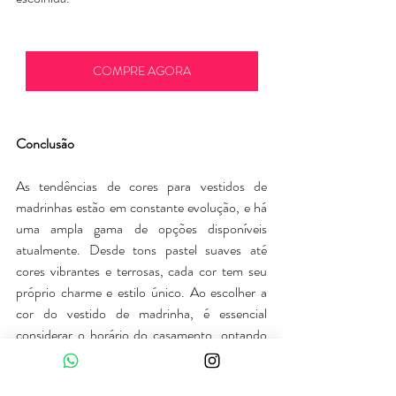
COMPRE AGORA
Conclusão
As tendências de cores para vestidos de 
madrinhas estão em constante evolução, e há 
uma ampla gama de opções disponíveis 
atualmente. Desde tons pastel suaves até 
cores vibrantes e terrosas, cada cor tem seu 
próprio charme e estilo único. Ao escolher a 
cor do vestido de madrinha, é essencial 
considerar o horário do casamento, optando 
por tons mais suaves durante o dia e cores 
mais intensas à noite. No final, a escolha deve 