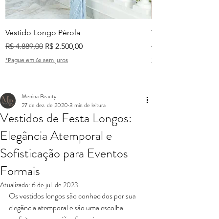
Vestido Longo Pérola
Vestido Longo Tian
Preço normal
Preço promocional
Preço normal
R$ 4.889,00
R$ 2.500,00
R$ 2.999,00
*Pague em 6x sem juros
*Pague em 6x sem juros
Menina Beauty
27 de dez. de 2020
3 min de leitura
Vestidos de Festa Longos:
Elegância Atemporal e
Sofisticação para Eventos
Formais
Atualizado:
6 de jul. de 2023
Os vestidos longos são conhecidos por sua 
elegância atemporal e são uma escolha 