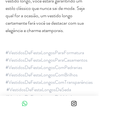
vestido longo, você estará garantindo um 
estilo clássico que nunca sai de moda. Seja 
qual for a ocasião, um vestido longo 
certamente fará você se destacar com sua 
elegância e charme atemporais.
#VestidosDeFestaLongosParaFormatura
#VestidosDeFestaLongosParaCasamentos
#VestidosDeFestaLongosComPedrarias
#VestidosDeFestaLongosComBrilhos
#VestidosDeFestaLongosComTransparências
#VestidosDeFestaLongosDeSeda
#VestidosDeFestaLongosDeVeludo
#OndeComprarVestidosDeFestaLongos
#LojaOnlineDeVestidosDeFestaLongos
#VestidosDeFestaLongosElegantes
#ModelosDeVestidosDeFestaLongos
#DicasParaEscolherVestidosDeFestaLongos