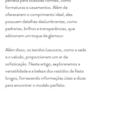
perfeita para ocasiões formais, como 
formaturas e casamentos. Além de 
oferecerem o comprimento ideal, eles 
possuem detalhes deslumbrantes, como 
pedrarias, brilhos e transparências, que 
adicionam um toque de glamour. 
Bolsa Clutch Safira
Bolsa Clutch Pétala
Preço
Preço
R$ 179,00
R$ 199,00
Além disso, os tecidos luxuosos, como a seda 
*Pague em 6x sem juros
*Pague em 6x sem juros
e o veludo, proporcionam um ar de 
sofisticação. Neste artigo, exploraremos a 
versatilidade e a beleza dos vestidos de festa 
longos, fornecendo informações úteis e dicas 
para encontrar o modelo perfeito.