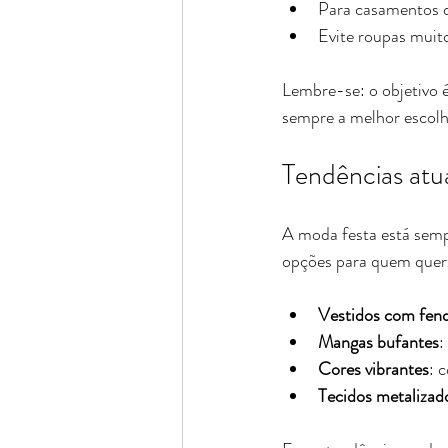
Para casamentos d
Evite roupas muito
Lembre-se: o objetivo 
sempre a melhor escolh
Tendências atu
A moda festa está semp
opções para quem quer 
Vestidos com fend
Mangas bufantes
:
Cores vibrantes
: 
Tecidos metalizad