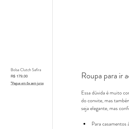
Bolsa Clutch Safira
Roupa para ir
Preço
R$ 179,00
*Pague em 6x sem juros
Essa dúvida é muito co
do convite, mas também 
seja elegante, mas conf
Para casamentos à 