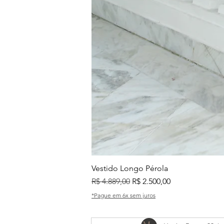
Vestido Longo Pérola
Preço normal
Preço promocional
R$ 4.889,00
R$ 2.500,00
*Pague em 6x sem juros