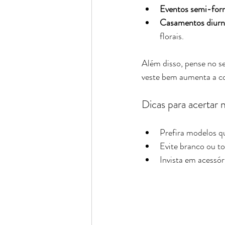
Eventos semi-for
Casamentos diurno
florais.
Além disso, pense no se
veste bem aumenta a co
Dicas para acertar 
Prefira modelos qu
Evite branco ou t
Invista em acessó