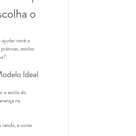
scolha o
ajudar você a 
ráticas, estilos 
sa?
odelo Ideal
 o estilo do 
erença na 
 renda, e cores 