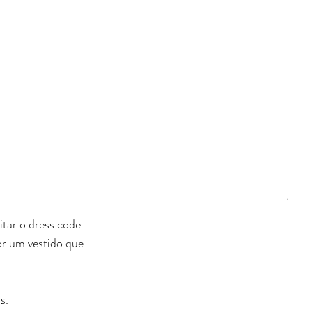
Bolsa 
Preço
R$ 19
*Pague
tar o dress code 
or um vestido que 
s.