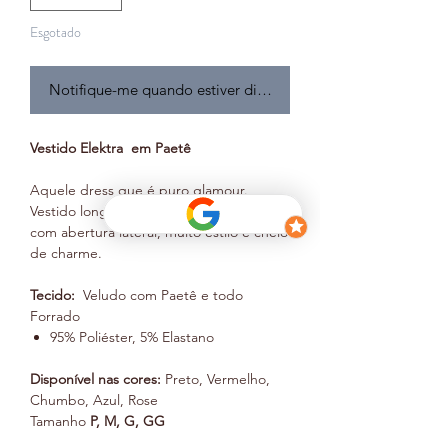
Esgotado
Notifique-me quando estiver disponível
Vestido Elektra em Paetê
Aquele dress que é puro glamour.
Vestido longo todo em paetê e veludo,
com abertura lateral, muito estilo e cheio
de charme.
Tecido:
Veludo com Paetê e todo
Forrado
95% Poliéster, 5% Elastano
Disponível nas cores:
Preto, Vermelho,
Chumbo, Azul, Rose
Tamanho
P, M, G, GG