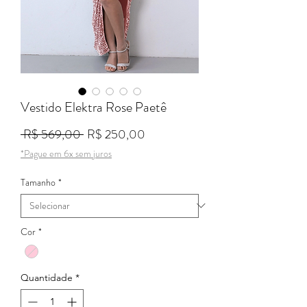
Vestido Elektra Rose Paetê
Preço normal
Preço promocional
 R$ 569,00 
R$ 250,00
*Pague em 6x sem juros
Tamanho
*
Cor
*
Quantidade
*