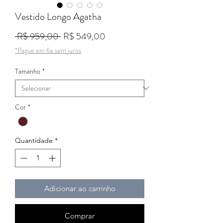
Vestido Longo Agatha
Preço normal
Preço promocional
 R$ 959,00 
R$ 549,00
*Pague em 6x sem juros
Tamanho
*
Cor
*
Quantidade
*
Adicionar ao carrinho
Comprar