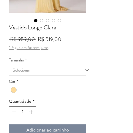
Vestido Longo Clare
Preço normal
Preço promocional
 R$ 959,00 
R$ 519,00
*Pague em 6x sem juros
Tamanho
*
Cor
*
Quantidade
*
Adicionar ao carrinho