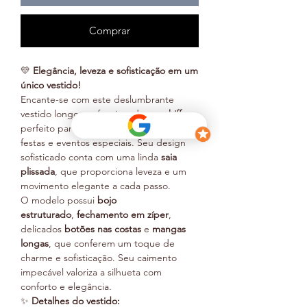
Comprar
💛
Elegância, leveza e sofisticação em um
único vestido!
Encante-se com este deslumbrante
vestido longo confeccionado em
chiffon
,
perfeito para casamentos, formaturas,
festas e eventos especiais. Seu design
sofisticado conta com uma linda
saia
plissada
, que proporciona leveza e um
movimento elegante a cada passo.
O modelo possui
bojo
estruturado
,
fechamento em zíper
,
delicados
botões nas costas
e
mangas
longas
, que conferem um toque de
charme e sofisticação. Seu caimento
impecável valoriza a silhueta com
conforto e elegância.
✨
Detalhes do vestido: