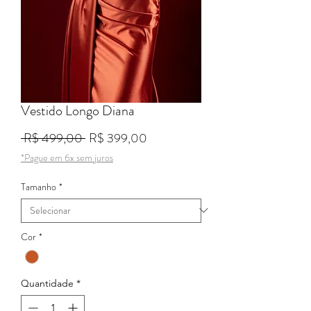
Vestido Longo Diana
Preço normal
Preço promocional
 R$ 499,00 
R$ 399,00
*Pague em 6x sem juros
Tamanho
*
Cor
*
Quantidade
*