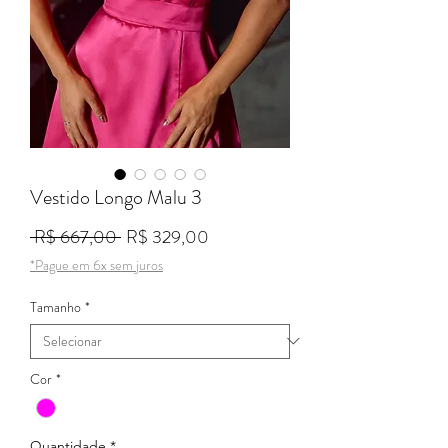
Vestido Longo Malu 3
Preço normal
Preço promocional
 R$ 667,00 
R$ 329,00
*Pague em 6x sem juros
Tamanho
*
Cor
*
Quantidade
*