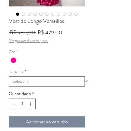
Vestido Longo Versailles
Preço normal
Preço promocional
 R$ 980,00 
R$ 479,00
*Pague em 6x sem juros
Cor
*
Tamanho
*
Quantidade
*
Adicionar ao carrinho