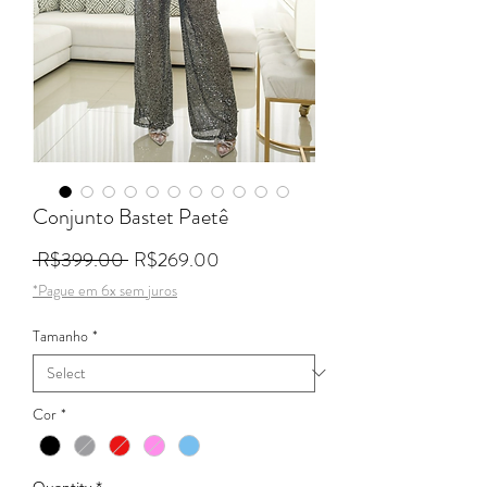
Conjunto Bastet Paetê
Regular Price
Sale Price
 R$399.00 
R$269.00
*Pague em 6x sem juros
Tamanho
*
Cor
*
Quantity
*