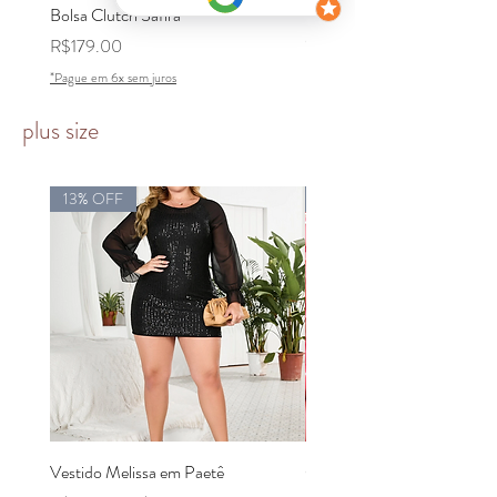
Bolsa Clutch Safira
Bolsa Clutch Madre Pérola
Out of stock
Price
R$179.00
*Pague em 6x sem juros
plus size
13% OFF
22% OFF
Vestido Melissa em Paetê
Conjunto Nina em Paetê