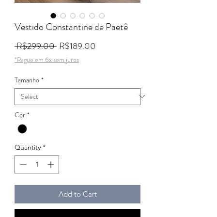
Vestido Constantine de Paetê
Regular Price
Sale Price
 R$299.00 
R$189.00
*Pague em 6x sem juros
Tamanho
*
Cor
*
Quantity
*
Add to Cart