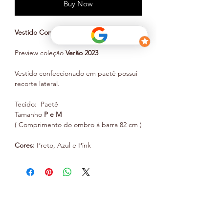
Buy Now
Vestido Constantine de Paetê
Preview coleção
Verão 2023
Vestido confeccionado em paetê possui
recorte lateral.
Tecido: Paetê
Tamanho
P e M
( Comprimento do ombro á barra 82 cm )
Cores:
Preto, Azul e Pink