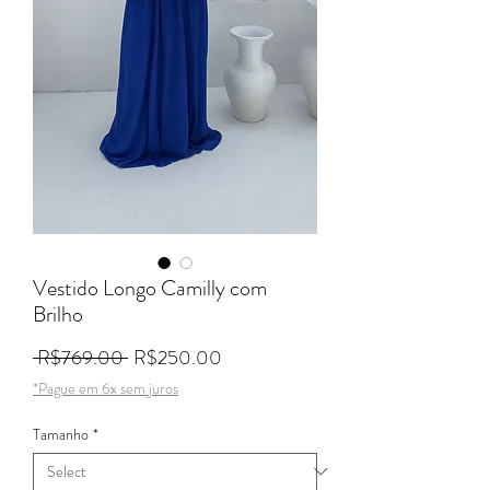
Vestido Longo Camilly com
Brilho
Regular Price
Sale Price
 R$769.00 
R$250.00
*Pague em 6x sem juros
Tamanho
*