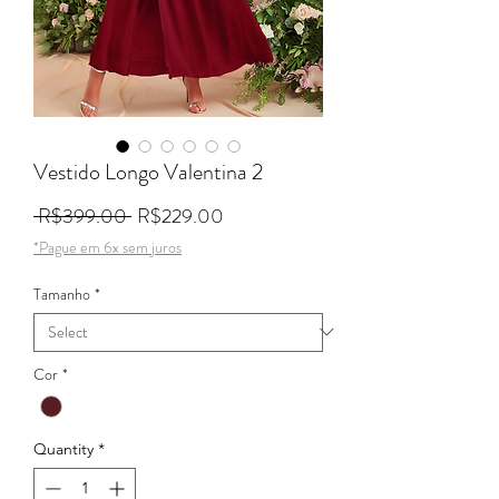
Vestido Longo Valentina 2
Regular Price
Sale Price
 R$399.00 
R$229.00
*Pague em 6x sem juros
Tamanho
*
Cor
*
Quantity
*