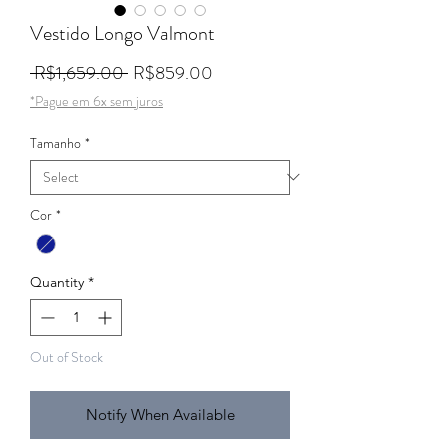
Vestido Longo Valmont
Regular Price
Sale Price
 R$1,659.00 
R$859.00
*Pague em 6x sem juros
Tamanho
*
Cor
*
Quantity
*
Out of Stock
Notify When Available