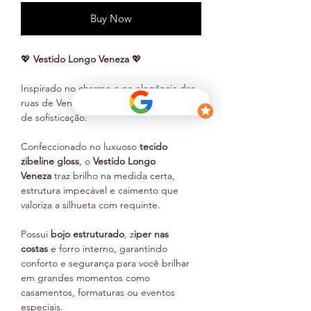
Buy Now
💖
Vestido Longo Veneza
💖
Inspirado no charme e na elegância das
ruas de Veneza, este vestido é sinônimo
de sofisticação.
Confeccionado no luxuoso
tecido
zibeline gloss
, o
Vestido Longo
Veneza
traz brilho na medida certa,
estrutura impecável e caimento que
valoriza a silhueta com requinte.
Possui
bojo estruturado
, z
iper nas
costas
e forro interno, garantindo
conforto e segurança para você brilhar
em grandes momentos como
casamentos, formaturas ou eventos
especiais.