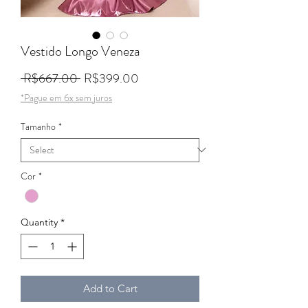
Vestido Longo Veneza
Regular Price
Sale Price
 R$667.00 
R$399.00
*Pague em 6x sem juros
Tamanho
*
Cor
*
Quantity
*
Add to Cart