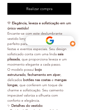
Realizar compra
💛
Elegância, leveza e sofisticação em um
único vestido!
Encante-se com este deslumbrante
vestido longo confeccionado em
chiffon
,
perfeito para casamentos, formaturas,
festas e eventos especiais. Seu design
sofisticado conta com uma linda
saia
plissada
, que proporciona leveza e um
movimento elegante a cada passo.
O modelo possui
bojo
estruturado
,
fechamento em zíper
,
delicados
botões nas costas
e
mangas
longas
, que conferem um toque de
charme e sofisticação. Seu caimento
impecável valoriza a silhueta com
conforto e elegância.
✨
Detalhes do vestido: