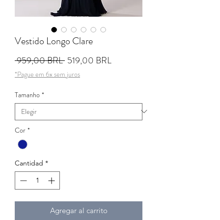
Vestido Longo Clare
Precio
Precio de oferta
 959,00 BRL 
519,00 BRL
*Pague em 6x sem juros
Tamanho
*
Cor
*
Cantidad
*
Agregar al carrito