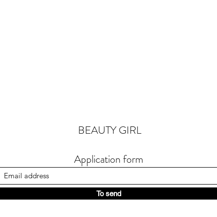
Quick View
BEAUTY GIRL
Application form
To send