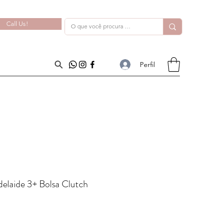
Call Us!
Perfil
elaide 3+ Bolsa Clutch