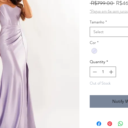
Regula
 R$799.00 
R$46
*Pague em 6x sem juros
Tamanho
*
Select
Cor
*
Quantity
*
Out of Stock
Notify 