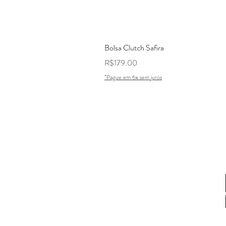
Bolsa Clutch Safira
Price
R$179.00
*Pague em 6x sem juros