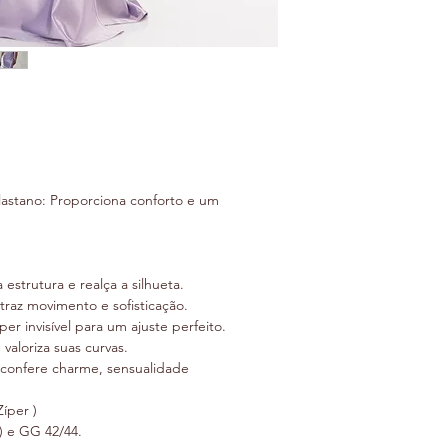
astano: Proporciona conforto e um
estrutura e realça a silhueta.
raz movimento e sofisticação.
er invisível para um ajuste perfeito.
valoriza suas curvas.
confere charme, sensualidade
íper )
) e GG 42/44.