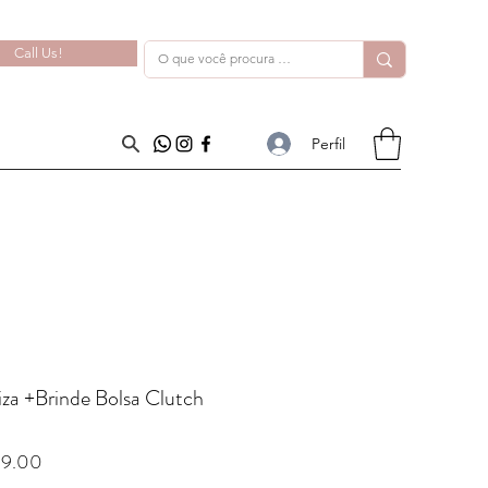
Call Us!
Perfil
iza +Brinde Bolsa Clutch
r Price
Sale Price
9.00