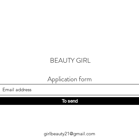
Quick View
BEAUTY GIRL
Application form
To send
girlbeauty21@gmail.com