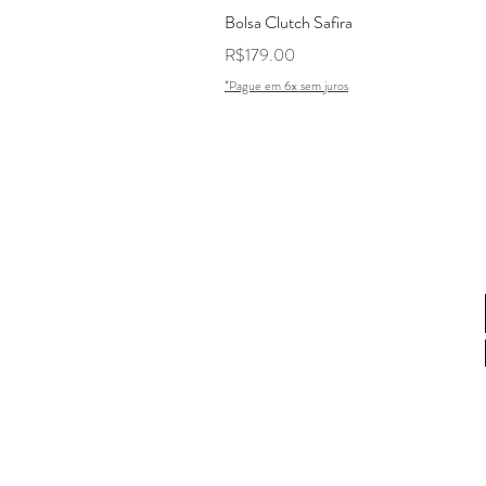
Bolsa Clutch Safira
Price
R$179.00
*Pague em 6x sem juros