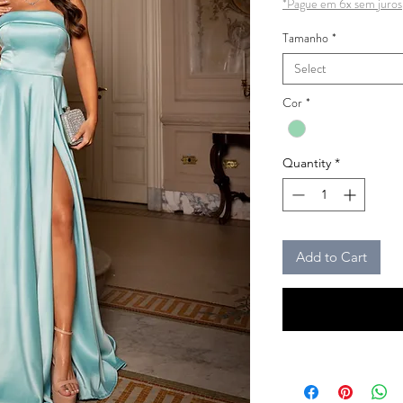
*Pague em 6x sem juros
Tamanho
*
Select
Cor
*
Quantity
*
Add to Cart