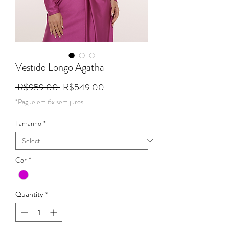
Vestido Longo Agatha
Regular Price
Sale Price
 R$959.00 
R$549.00
*Pague em 6x sem juros
Tamanho
*
Cor
*
Quantity
*