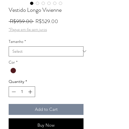
Vestido Longo Vivienne
Regular Price
Sale Price
 R$959.00 
R$529.00
*Pague em 6x sem juros
Tamanho
*
Cor
*
Quantity
*
Add to Cart
Buy Now