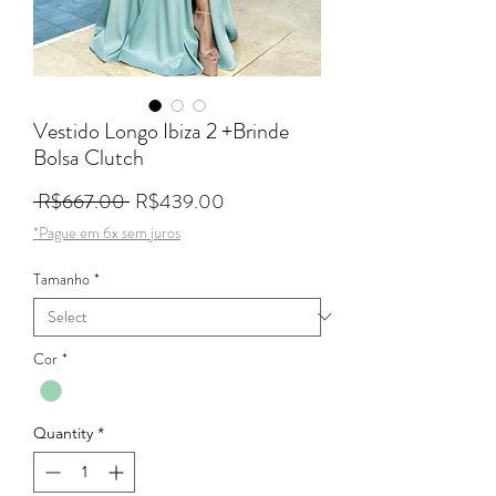
Vestido Longo Ibiza 2 +Brinde
Bolsa Clutch
Regular Price
Sale Price
 R$667.00 
R$439.00
*Pague em 6x sem juros
Tamanho
*
Cor
*
Quantity
*