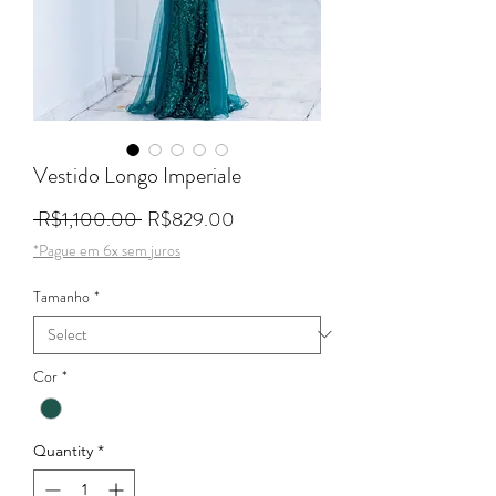
Vestido Longo Imperiale
Regular Price
Sale Price
 R$1,100.00 
R$829.00
*Pague em 6x sem juros
Tamanho
*
Cor
*
Quantity
*