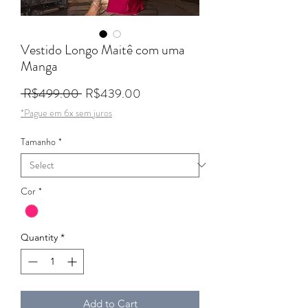
Vestido Longo Maitê com uma
Manga
Regular Price
Sale Price
 R$499.00 
R$439.00
*Pague em 6x sem juros
Tamanho
*
Cor
*
Quantity
*
Add to Cart