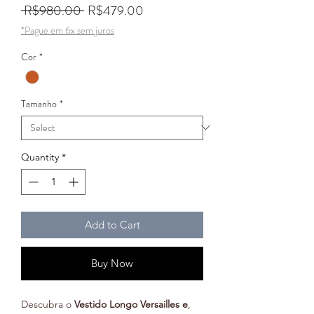
Regular Price
Sale Price
 R$980.00 
R$479.00
*Pague em 6x sem juros
Cor
*
Tamanho
*
Quantity
*
Add to Cart
Buy Now
Descubra o
Vestido Longo Versailles e
,