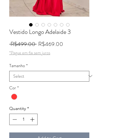
Vestido Longo Adelaide 3
Regular Price
Sale Price
 R$499.00 
R$469.00
*Pague em 6x sem juros
Tamanho
*
Cor
*
Quantity
*