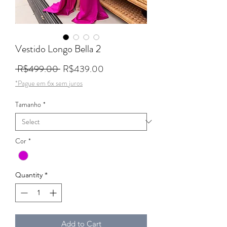
Vestido Longo Bella 2
Regular Price
Sale Price
 R$499.00 
R$439.00
*Pague em 6x sem juros
Tamanho
*
Cor
*
Quantity
*
Add to Cart