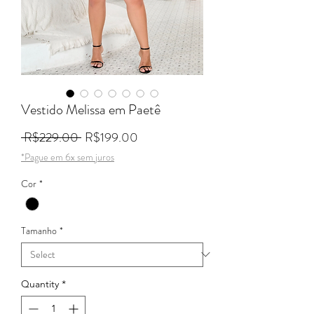
Vestido Melissa em Paetê
Regular Price
Sale Price
 R$229.00 
R$199.00
*Pague em 6x sem juros
Cor
*
Tamanho
*
Quantity
*