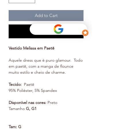
Add to Cart
Buy Now
Vestido Melissa em Paetê
Aquele dress que é puro glamour. Todo
em paetê, com a manga de flounce
muito estilo e cheio de charme.
Tecido:
Paetê
95% Poliéster, 5% Spandex
Disponível nas cores:
Preto
Tamanho
G, G1
Tam: G